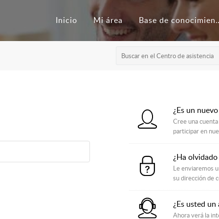
Inicio
Mi área
Base de con
¿Es un nuevo
Cree una cuenta 
participar en nu
¿Ha olvidado
Le enviaremos un
su dirección de c
¿Es usted un
Ahora verá la int