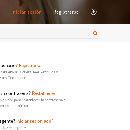
ocimientos
Iniciar sesión
Registrarse
 usuario?
Registrarse
para enviar Tickets, leer Artículos y
estro Comunidad.
 su contraseña?
Restablecer
 enlace para restablecer la contraseña a
orreo electrónico.
 agente?
Iniciar sesión aquí
erfaz del agente.